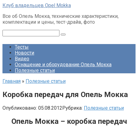
Перейти
Клуб владельцев Opel Mokka
к
Все об Опель Мокка, технические характеристики,
контенту
комплектации и цены, тест-драйв, фото
Поиск:
Тесты
Новости
Видео
Оснащение и оборудование Опель Мокка
Полезные статьи
Главная
»
Полезные статьи
Коробка передач для Опель Мокка
Опубликовано:
05.08.2012
Рубрика:
Полезные статьи
Опель Мокка – коробка передач