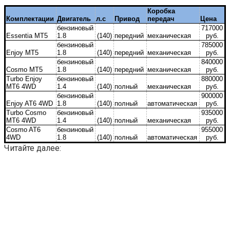
Коробка
Комплектации
Двигатель
л.с
Привод
передач
Цена
бензиновый
717000
Essentia MT5
1.8
(140)
передний
механическая
руб.
бензиновый
785000
Enjoy MT5
1.8
(140)
передний
механическая
руб.
бензиновый
840000
Cosmo MT5
1.8
(140)
передний
механическая
руб.
Turbo Enjoy
бензиновый
880000
MT6 4WD
1.4
(140)
полный
механическая
руб.
бензиновый
900000
Enjoy AT6 4WD
1.8
(140)
полный
автоматическая
руб.
Turbo Cosmo
бензиновый
935000
MT6 4WD
1.4
(140)
полный
механическая
руб.
Cosmo AT6
бензиновый
955000
4WD
1.8
(140)
полный
автоматическая
руб.
Читайте далее: