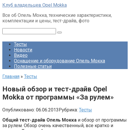
Перейти
Клуб владельцев Opel Mokka
к
Все об Опель Мокка, технические характеристики,
контенту
комплектации и цены, тест-драйв, фото
Поиск:
Тесты
Новости
Видео
Оснащение и оборудование Опель Мокка
Полезные статьи
Главная
»
Тесты
Новый обзор и тест-драйв Opel
Mokka от программы «За рулем»
Опубликовано:
06.06.2013
Рубрика:
Тесты
Общий тест-драйв Опель Мокка
и обзор от программы
за рулем. Обзор очень качественный, все кратко и