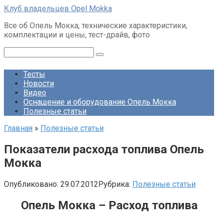
Перейти
Клуб владельцев Opel Mokka
к
Все об Опель Мокка, технические характеристики,
контенту
комплектации и цены, тест-драйв, фото
Поиск:
Тесты
Новости
Видео
Оснащение и оборудование Опель Мокка
Полезные статьи
Главная
»
Полезные статьи
Показатели расхода топлива Опель
Мокка
Опубликовано:
29.07.2012
Рубрика:
Полезные статьи
Опель Мокка – Расход топлива